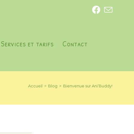
Services et tarifs
Contact
Accueil
>
Blog
>
Bienvenue sur Ani’Buddy!