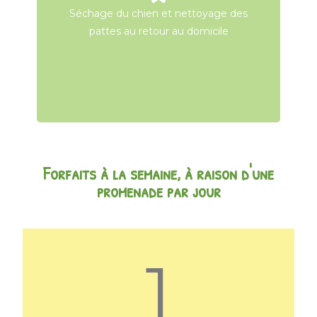
Séchage du chien et nettoyage des
Séchage du chien et nettoyage des
pattes au retour au domicile
pattes au retour au domicile
Forfaits à la semaine, à raison d'une
promenade par jour
1