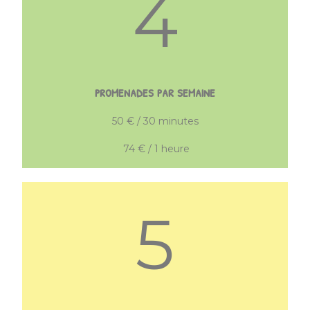
4
promenades par semaine
50 € / 30 minutes
74 € / 1 heure
5