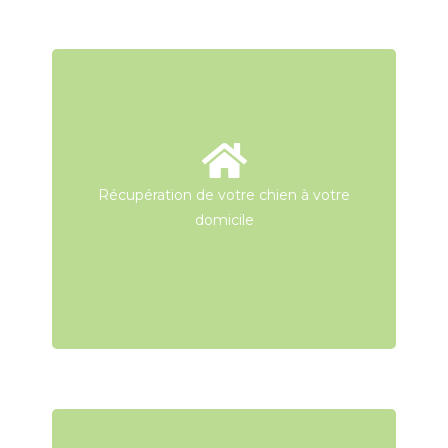
Récupération de votre chien à votre
Récupération de votre chien à votre
domicile
domicile